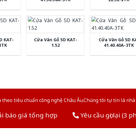
D KAT-
Cửa Vân Gỗ 5D KAT-
Cửa Vân Gỗ 5D K
-1TK
1.52
41.40.40A-3TK
theo tiêu chuẩn công nghệ Châu Âu.Chúng tôi tự tin là nhà 
i báo giá tổng hợp
Yêu cầu gọi lại (3 p