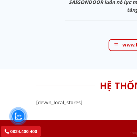
SAIGONDOOR luôn nỗ lực man
tăng
www.
HỆ THỐ
[devvn_local_stores]
0824.400.400
Copy