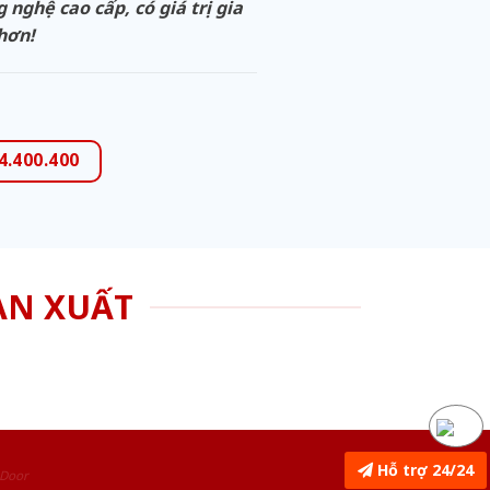
ghệ cao cấp, có giá trị gia
 hơn!
4.400.400
ẢN XUẤT
Hỗ trợ 24/24
nDoor