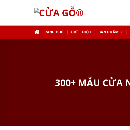
Skip
to
content
TRANG CHỦ
GIỚI THIỆU
SẢN PHẨM
300+ MẪU CỬA 