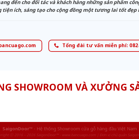
g đến cho đối tác và khách hàng những sản phẩm công n
 tiện ích, sáng tạo cho cộng đồng một tương lai tốt đẹp
bancuago.com
Tổng đài tư vấn miễn phí: 082
NG SHOWROOM VÀ XƯỞNG S
SaigonDoor™
- Hệ thống Showroom cửa gỗ hàng đầu Việt Nam
right ⓒ 2016 – 2026 SaigonDoor™ - www.bancuago.com | Đơn vị chủ quản Saigo