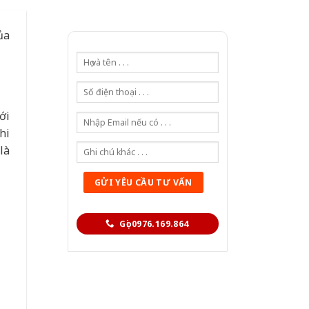
ủa
ới
hi
là
Gọi 0976.169.864