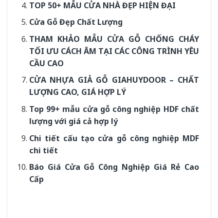
TOP 50+ MẪU CỬA NHÀ ĐẸP HIỆN ĐẠI
Cửa Gỗ Đẹp Chất Lượng
THAM KHẢO MẪU CỬA GỖ CHỐNG CHÁY
TỐI ƯU CÁCH ÂM TẠI CÁC CÔNG TRÌNH YÊU
CẦU CAO
CỬA NHỰA GIẢ GỖ GIAHUYDOOR – CHẤT
LƯỢNG CAO, GIÁ HỢP LÝ
Top 99+ mẫu cửa gỗ công nghiệp HDF chất
lượng với giá cả hợp lý
Chi tiết cấu tạo cửa gỗ công nghiệp MDF
chi tiết
Báo Giá Cửa Gỗ Công Nghiệp Giá Rẻ Cao
Cấp