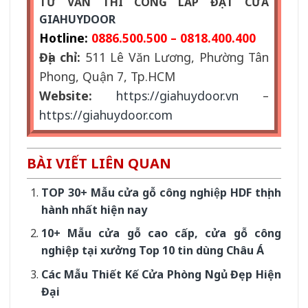
TƯ VẤN THI CÔNG LẮP ĐẶT CỬA
GIAHUYDOOR
Hotline:
0886.500.500 – 0818.400.400
Địa chỉ:
511 Lê Văn Lương, Phường Tân
Phong, Quận 7, Tp.HCM
Website:
https://giahuydoor.vn
–
https://giahuydoor.com
BÀI VIẾT LIÊN QUAN
TOP 30+ Mẫu cửa gỗ công nghiệp HDF thịnh
hành nhất hiện nay
10+ Mẫu cửa gỗ cao cấp, cửa gỗ công
nghiệp tại xưởng Top 10 tin dùng Châu Á
Các Mẫu Thiết Kế Cửa Phòng Ngủ Đẹp Hiện
Đại