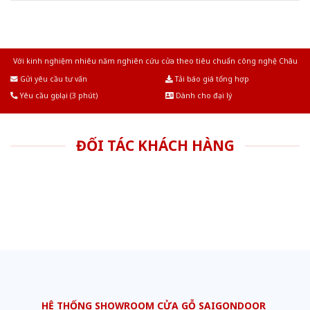
Với kinh nghiệm nhiêu năm nghiên cứu cửa theo tiêu chuẩn công nghệ Châu
Âu.Chúng tôi tự tin là nhà sản xuất & cung cấp hàng đầu tại Việt Nam!
Gửi yêu cầu tư vấn
Tải báo giá tổng hợp
Yêu cầu gọi lại (3 phút)
Dành cho đại lý
ĐỐI TÁC KHÁCH HÀNG
HỆ THỐNG SHOWROOM CỬA GỖ SAIGONDOOR