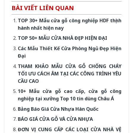
BÀI VIẾT LIÊN QUAN
TOP 30+ Mẫu cửa gỗ công nghiệp HDF thịnh
hành nhất hiện nay
TOP 50+ MẪU CỬA NHÀ ĐẸP HIỆN ĐẠI
Các Mẫu Thiết Kế Cửa Phòng Ngủ Đẹp Hiện
Đại
THAM KHẢO MẪU CỬA GỖ CHỐNG CHÁY
TỐI ƯU CÁCH ÂM TẠI CÁC CÔNG TRÌNH YÊU
CẦU CAO
10+ Mẫu cửa gỗ cao cấp, cửa gỗ công
nghiệp tại xưởng Top 10 tin dùng Châu Á
Bảng Báo Giá Cửa Nhựa Hàn Quốc
BÁO GIÁ CỬA GỖ VÀ CỬA NHỰA
ĐƠN VỊ CUNG CẤP CÁC LOẠI CỬA NHÀ VỆ