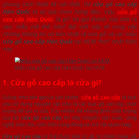
phong cách thiết kế nội thất, thì
cửa gỗ cao cấp
Hàn Quốc
là sự lựa chọn hàng đầu. Vậy,
cửa gỗ
cao cấp Hàn Quốc
là gì? Và giá thành của cửa ra
sao, mẫu mã thế nào? Bài viết này sẽ cung cấp
những thông tin cơ bản nhất về cửa gỗ và các mẫu
cửa gỗ cao cấp Hàn Quốc
tại HCM “hot” nhất hiện
nay
Mẫu cửa gỗ cao cấp Hàn Quốc tại HCM
1. Cửa gỗ cao cấp là cửa gì?
Giống như tên gọi của sản phẩm,
cửa gỗ cao cấp
là loại
cửa sử dụng nguyên vật liệu là các loại gỗ cao cấp, chất
lượng để tạo ra cửa. Tuy nhiên, để khẳng định chất lượng
của bộ
cửa gỗ cao cấp
thì dây chuyền sản xuất, công
nghệ hiện đại, tiên tiến cũng đóng vai trò rất quan trọng.
Cửa gỗ cao cấp
có thể được làm từ gỗ tự nhiên hoặc gỗ