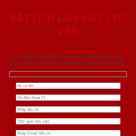
ĐẶT LỊCH LÀM VIỆC / TƯ
VẤN
Vui lòng nhập thông tin đặt lịch để được sắp xếp
gặp gỡ làm việc hoăc tư vấn mà không phải chờ đợi.