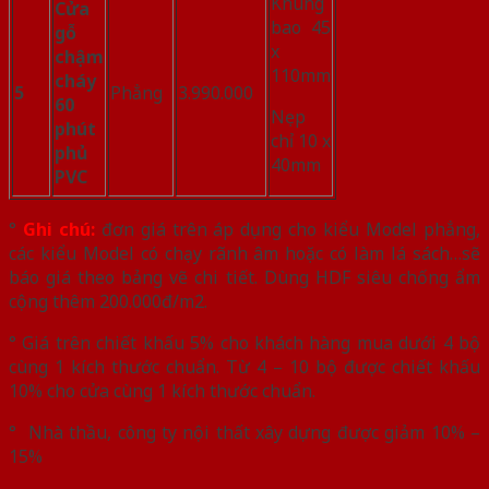
Khung
Cửa
bao 45
gỗ
x
chậm
110mm
cháy
5
Phẳng
3.990.000
60
Nẹp
phút
chỉ 10 x
phủ
40mm
PVC
°
Ghi chú
:
đơn giá trên áp dụng cho kiểu Model phẳng,
các kiểu Model có chạy rãnh âm hoặc có làm lá sách…sẽ
báo giá theo bảng vẽ chi tiết. Dùng HDF siêu chống ẩm
cộng thêm 200.000đ/m2.
° Giá trên chiết khấu 5% cho khách hàng mua dưới 4 bộ
cùng 1 kích thước chuẩn. Từ 4 – 10 bộ được chiết khấu
10% cho cửa cùng 1 kích thước chuẩn.
° Nhà thầu, công ty nội thất xây dựng được giảm 10% –
15%