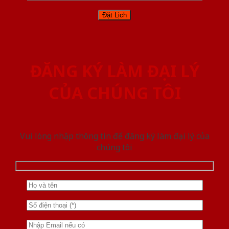
ĐĂNG KÝ LÀM ĐẠI LÝ
CỦA CHÚNG TÔI
Vui lòng nhập thông tin để đăng ký làm đại lý của
chúng tôi