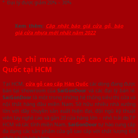
° Đại lý được giảm 20% – 30%
Xem thêm:
Cập nhật báo giá cửa gỗ, báo
giá cửa nhựa mới nhất năm 2022
4. Địa chỉ mua cửa gỗ cao cấp Hàn
Quốc tại HCM
Tại HCM,
cửa gỗ cao cấp Hàn Quốc
các dòng đang được
bán tại showroom của
SaiGonDoor
và các đại lý bán lẻ.
SaiGonDoor
là một trong những hệ thống siêu thị cửa và
nội thất hàng đầu miền Nam. Sở hữu nhiều nhà xưởng
lớn với dây chuyền sản xuất hiện đại, đội ngũ kỹ thuật
viên tay nghề cao và gần 20 cửa hàng lớn – nhỏ trải dọc TP
HCM và các tỉnh miền Nam,
SaiGonDoor
tự hào cung cấp
đa dạng các sản phẩm cửa gỗ cao cấp với chất lượng tốt
nhất tới khách hàng.