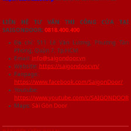
LIÊN HỆ TƯ VẤN THI CÔNG CỬA TẠI
SAIGONDOOR:
0818.400.400
Địa chỉ: 511 Lê Văn Lương, Phường Tân
Phong, Quận 7, Tp.HCM
Email:
info@saigondoor.vn
Website:
https://saigondoor.vn/
Fanpage:
https://www.facebook.com/SaigonDoor/
Youtube:
https://www.youtube.com/c/SAIGONDOOR
Maps:
Sài Gòn Door