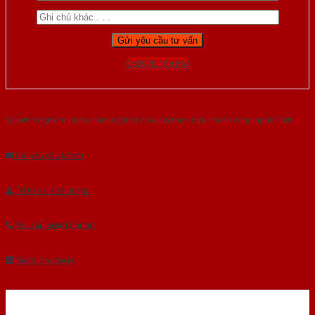
Gọi 0976.169.864
Với kinh nghiệm nhiêu năm nghiên cứu cửa theo tiêu chuẩn công nghệ Châu
Âu.Chúng tôi tự tin là nhà sản xuất & cung cấp hàng đầu tại Việt Nam!
Gửi yêu cầu tư vấn
Tải báo giá tổng hợp
Yêu cầu gọi lại (3 phút)
Dành cho đại lý