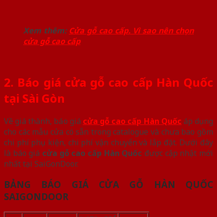
Xem thêm:
Cửa gỗ cao cấp. Vì sao nên chọn
cửa gỗ cao cấp
2. Báo giá cửa gỗ cao cấp Hàn Quốc
tại Sài Gòn
Về giá thành, báo giá
cửa gỗ cao cấp Hàn Quốc
áp dụng
cho các mẫu cửa có sẵn trong catalogue và chưa bao gồm
chi phí phụ kiện, chi phí vận chuyển và lắp đặt. Dưới đây
là báo giá
cửa gỗ cao cấp Hàn Quốc
được cập nhật mới
nhất tại SaiGonDoor.
BẢNG BÁO GIÁ CỬA GỖ HÀN QUỐC
SAIGONDOOR