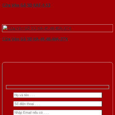
Cửa Vân Gỗ 5D KAT-1.52
Cửa Vân Gỗ 5D KA-41.40.40A-3TK