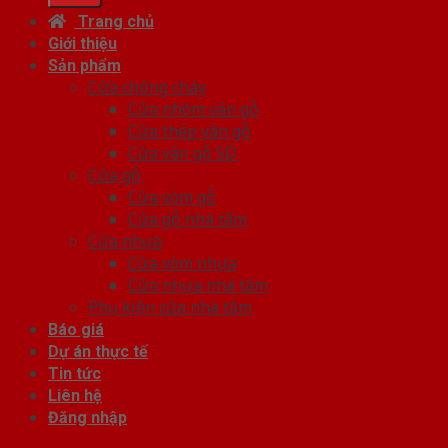
Trang chủ
Giới thiệu
Sản phẩm
Cửa chống cháy
Cửa nhôm vân gỗ
Cửa thép vân gỗ
Cửa vân gỗ 5D
Cửa gỗ
Cửa vòm gỗ
Cửa gỗ nhà tắm
Cửa nhựa
Cửa vòm nhựa
Cửa nhựa nhà tắm
Phụ kiện cửa nhà tắm
Báo giá
Dự án thực tế
Tin tức
Liên hệ
Đăng nhập