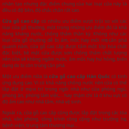
nhân tạo nhưng đặc điểm chung của hai loại cửa này là
đều có độ bền, độ chắc chắn rất cao.
Cửa gỗ cao cấp
có nhiều ưu điểm vượt trội so với các
loại cửa gỗ thường, một trong những ưu điểm đó là khả
năng kháng nước, chống thấm thần kỳ. Không như các
loại cửa gỗ thường dễ bị ẩm, mốc hay mối mọt cắn phá
quanh năm, cửa gỗ cao cấp được tẩm một lớp hóa chất
đặc biệt, bề mặt cửa được sơn chống thấm chất lượng
nên cửa sẽ không ngấm nước, ẩm mốc hay hư hỏng, biến
dạng do bị côn trùng cắn phá.
Một ưu điểm nữa là
cửa gỗ cao cấp Hàn Quốc
có tính
ứng dụng cao. Vì có khả năng chống nước nên cửa có thể
lắp đặt ở mọi vị trí trong ngôi nhà như cửa phòng ngủ,
phòng ăn, phòng làm việc,… hay thậm chí là ở khu vực có
độ ẩm cao như nhà tắm, nhà vệ sinh.
Ngoài ra, cửa gỗ cao cấp cũng được lắp đặt trong các tòa
nhà, văn phòng, công trình công cộng như trường học,
bệnh viện, trung tâm thương mại…