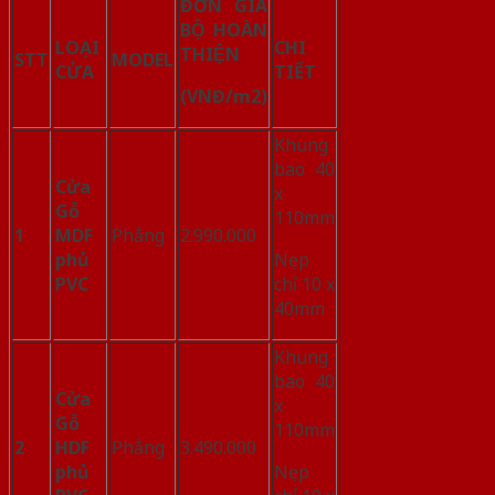
ĐƠN GIÁ
BỘ HOÀN
LOẠI
CHI
THIỆN
STT
MODEL
CỬA
TIẾT
(VNĐ/m
2
)
Khung
bao 40
Cửa
x
Gỗ
110mm
1
MDF
Phẳng
2.990.000
phủ
Nẹp
PVC
chỉ 10 x
40mm
Khung
bao 40
Cửa
x
Gỗ
110mm
2
HDF
Phẳng
3.490.000
phủ
Nẹp