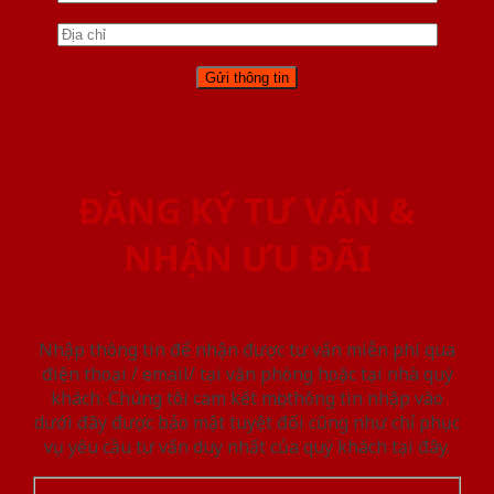
ĐĂNG KÝ TƯ VẤN &
NHẬN ƯU ĐÃI
Nhập thông tin để nhận được tư vấn miễn phí qua
điện thoại / email/ tại văn phòng hoặc tại nhà quý
khách. Chúng tôi cam kết mọi thông tin nhập vào
dưới đây được bảo mật tuyệt đối cũng như chỉ phục
vụ yêu cầu tư vấn duy nhất của quý khách tại đây.