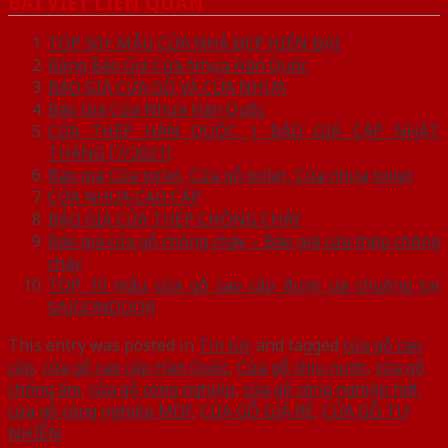
BÀI VIẾT LIÊN QUAN
TOP 50+ MẪU CỬA NHÀ ĐẸP HIỆN ĐẠI
Bảng Báo Giá Cửa Nhựa Hàn Quốc
BÁO GIÁ CỬA GỖ VÀ CỬA NHỰA
Báo Giá Cửa Nhựa Hàn Quốc
CỬA THÉP HÀN QUỐC | BÁO GIÁ CẬP NHẬT
THÁNG [7/2021]
Báo giá Cửa toilet, Cửa gỗ toilet, Cửa nhựa toilet
CỬA NHỰA CAO CẤP
BÁO GIÁ CỬA THÉP CHỐNG CHÁY
Báo giá cửa gỗ chống cháy – Báo giá cửa thép chống
cháy
TOP 10 mẫu cửa gỗ cao cấp được ưa chuộng tại
SAIGONDOOR
This entry was posted in
Tin tức
and tagged
cửa gỗ cao
cấp
,
cửa gỗ cao cấp Hàn Quốc
,
Cửa gỗ chịu nước
,
cửa gỗ
chống ẩm
,
cửa gỗ công nghiệp
,
cửa gỗ công nghiệp hdf
,
cửa gỗ công nghiệp MDF
,
CỬA GỖ GIÁ RẺ
,
CỬA GỖ TỰ
NHIÊN
.