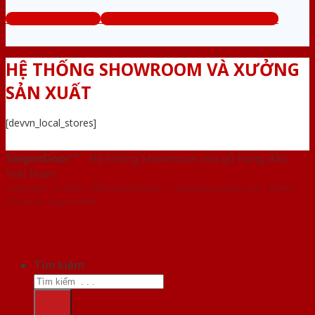
www.bancuago.com
Tổng đài tư vấn miễn phí: 0824.400.400
HỆ THỐNG SHOWROOM VÀ XƯỞNG
SẢN XUẤT
[devvn_local_stores]
SaigonDoor™
- Hệ thống Showroom cửa gỗ hàng đầu
Việt Nam
Copyright ⓒ 2016 – 2026 SaigonDoor™ - www.bancuago.com | Đơn vị
chủ quản SaigonDoor
Tìm kiếm: