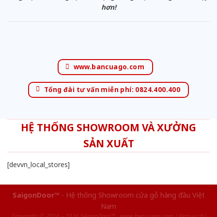
hơn!
www.bancuago.com
Tổng đài tư vấn miễn phí: 0824.400.400
HỆ THỐNG SHOWROOM VÀ XƯỞNG
SẢN XUẤT
[devvn_local_stores]
SaigonDoor™
- Hệ thống Showroom cửa gỗ hàng đầu Việt
Nam
Copyright ⓒ 2016 – 2026 SaigonDoor™ - www.bancuago.com | Đơn vị chủ