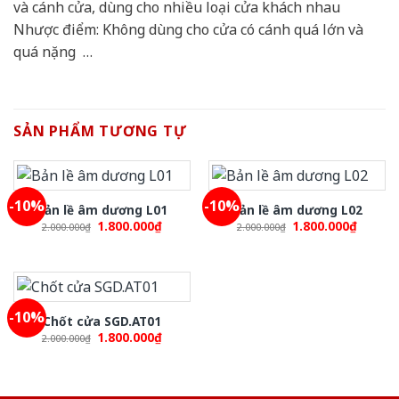
và cánh cửa, dùng cho nhiều loại cửa khách nhau
Nhược điểm: Không dùng cho cửa có cánh quá lớn và
quá nặng …
SẢN PHẨM TƯƠNG TỰ
-10%
-10%
Bản lề âm dương L01
Bản lề âm dương L02
Original
Current
Original
Curren
1.800.000
₫
1.800.000
₫
2.000.000
₫
2.000.000
₫
price
price
price
price
was:
is:
was:
is:
2.000.000₫.
1.800.000₫.
2.000.000₫.
1.800.
-10%
Chốt cửa SGD.AT01
Original
Current
1.800.000
₫
2.000.000
₫
price
price
was:
is:
2.000.000₫.
1.800.000₫.