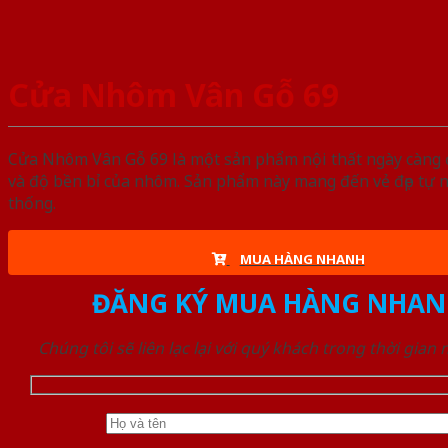
Cửa Nhôm Vân Gỗ 69
Cửa Nhôm Vân Gỗ 69 là một sản phẩm nội thất ngày càng đ
và độ bền bỉ của nhôm. Sản phẩm này mang đến vẻ đẹp tự 
thống.
MUA HÀNG NHANH
ĐĂNG KÝ MUA HÀNG NHAN
Chúng tôi sẽ liên lạc lại với quý khách trong thời gian