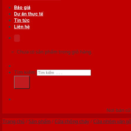
Báo giá
Dự án thực tế
Tin tức
Liên hệ
Chưa có sản phẩm trong giỏ hàng.
Tìm kiếm:
HỆ
Nơi bán cử
Trang chủ
/
Sản phẩm
/
Cửa chống cháy
/
Cửa nhôm vân g