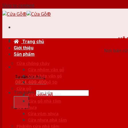
Skip to content
HỆ
Trang chủ
Giới thiệu
Nơi bán cử
Sản phẩm
Cửa chống cháy
Cửa nhôm vân gỗ
Cửa thép vân gỗ
Tư vấn bán hàng
0824.400.400
Cửa vân gỗ 5D
Cửa gỗ
Tìm kiếm:
Cửa vòm gỗ
Cửa gỗ nhà tắm
Cửa nhựa
Cửa vòm nhựa
Cửa nhựa nhà tắm
Phụ kiện cửa nhà tắm