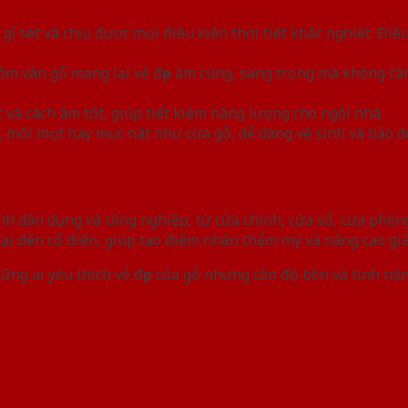
ỉ sét và chịu được mọi điều kiện thời tiết khắc nghiệt. Đi
nhôm vân gỗ mang lại vẻ đẹp ấm cúng, sang trọng mà không 
 và cách âm tốt, giúp tiết kiệm năng lượng cho ngôi nhà.
, mối mọt hay mục nát như cửa gỗ, dễ dàng vệ sinh và bảo 
nh dân dụng và công nghiệp, từ cửa chính, cửa sổ, cửa phòn
i đến cổ điển, giúp tạo điểm nhấn thẩm mỹ và nâng cao giá 
ững ai yêu thích vẻ đẹp của gỗ nhưng cần độ bền và tính nă