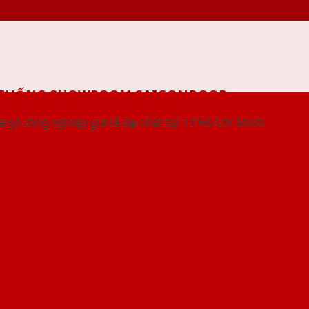
 THỐNG SHOWROOM SAIGONDOOR
a gỗ công nghiệp giá rẻ đẹp nhất tại TP.Hồ Chí Minh