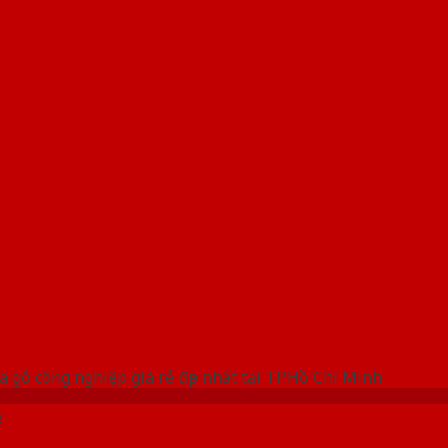
 THỐNG SHOWROOM SAIGONDOOR
a gỗ công nghiệp giá rẻ đẹp nhất tại TP.Hồ Chí Minh
ỗ