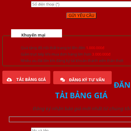
Khuyến mại
Quà tặng đồ nội thất trang trí lên đến
1.000.000đ
Giảm trực tiếp khi mua đơn hàng lớn hơn
3.000.000đ
Nhiều ưu đãi lớn khi đăng ký tài khoản thành viên thân thiết
TẢI BẢNG GIÁ
ĐĂNG KÝ TƯ VẤN
ĐĂN
TẢI BẢNG GIÁ
Đăng ký nhận báo giá mới nhất từ chúng tôi