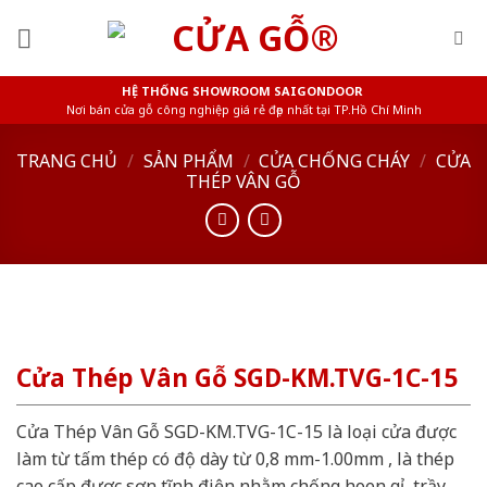
Skip
to
content
HỆ THỐNG SHOWROOM SAIGONDOOR
Nơi bán cửa gỗ công nghiệp giá rẻ đẹp nhất tại TP.Hồ Chí Minh
TRANG CHỦ
/
SẢN PHẨM
/
CỬA CHỐNG CHÁY
/
CỬA
THÉP VÂN GỖ
Cửa Thép Vân Gỗ SGD-KM.TVG-1C-15
Cửa Thép Vân Gỗ SGD-KM.TVG-1C-15 là loại cửa được
làm từ tấm thép có độ dày từ 0,8 mm-1.00mm , là thép
cao cấp được sơn tĩnh điện nhằm chống hoen gỉ, trầy