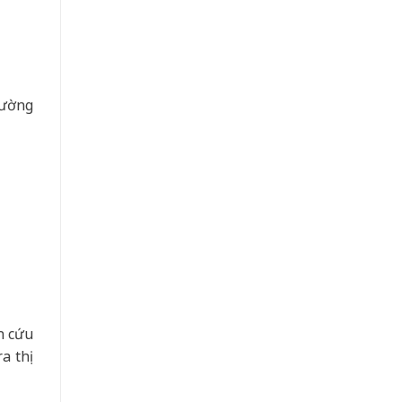
cường
n cứu
a thị