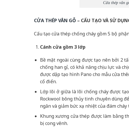
Cửa thép vân g
CỬA THÉP VÂN GỖ
– CẤU TẠO VÀ SỬ DỤN
Cấu tạo cửa thép chống cháy gồm 5 bộ phận
Cánh cửa
gồm 3 lớp
Bề mặt ngoài cùng được tạo nên bởi 2 t
chống han gỉ, có khả năng chịu lực và c
được dập tạo hình Pano cho mẫu cửa thêm
cổ điển.
Lớp lõi ở giữa là lõi chống cháy được t
Rockwool bông thủy tinh chuyên dùng để 
ngăn và giảm bức xạ nhiệt của đám cháy 
Khung xương cửa thép được làm bằng th
bị cong vênh.