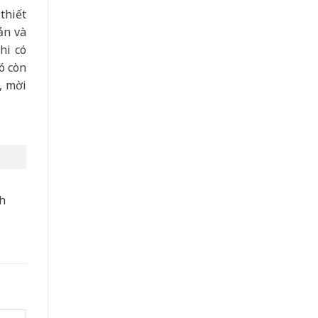
thiết
ản và
hi có
ó còn
, mời
nh