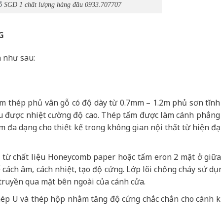
ỗ
SGD 1 chất lượng hàng đầu 0933.707707
G
 như sau:
ấm thép phủ vân gỗ có độ dày từ 0.7mm – 1.2m phủ sơn tĩnh
hịu được nhiệt cường độ cao. Thép tấm được làm cánh phẳng
 đa dạng cho thiết kế trong không gian nội thất từ hiện đạ
ạo từ chất liệu Honeycomb paper hoặc tấm eron 2 mặt ở giữ
cách âm, cách nhiệt, tạo độ cứng. Lớp lõi chống cháy sử dụ
truyền qua mặt bên ngoài của cánh cửa.
ép U và thép hộp nhằm tăng độ cứng chắc chắn cho cánh 