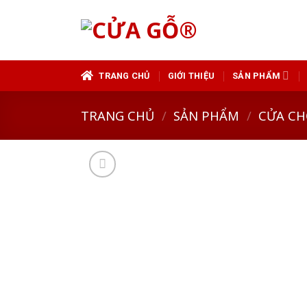
Skip
to
content
TRANG CHỦ
GIỚI THIỆU
SẢN PHẨM
TRANG CHỦ
/
SẢN PHẨM
/
CỬA CH