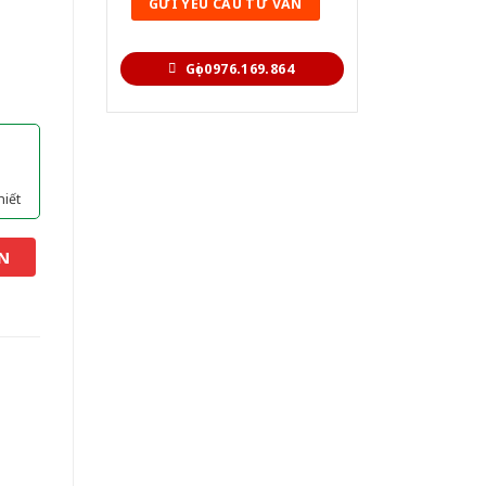
Gọi 0976.169.864
hiết
N