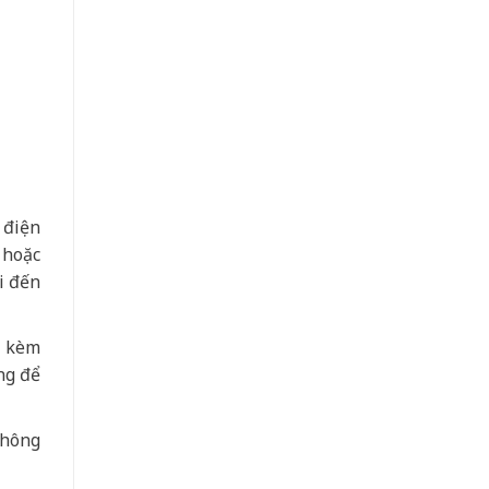
 điện
 hoặc
i đến
a kèm
ng để
không