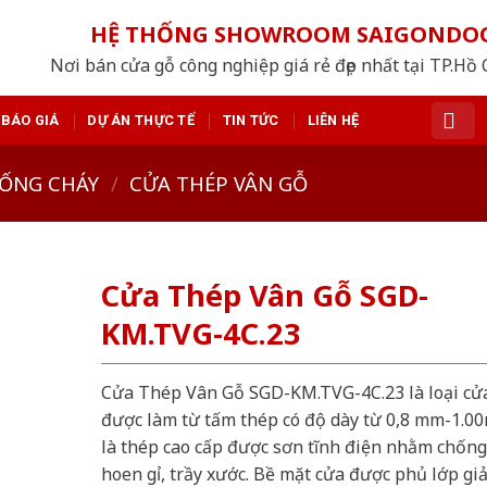
HỆ THỐNG SHOWROOM SAIGONDO
Nơi bán cửa gỗ công nghiệp giá rẻ đẹp nhất tại TP.Hồ
BÁO GIÁ
DỰ ÁN THỰC TẾ
TIN TỨC
LIÊN HỆ
ỐNG CHÁY
/
CỬA THÉP VÂN GỖ
Cửa Thép Vân Gỗ SGD-
KM.TVG-4C.23
Cửa Thép Vân Gỗ SGD-KM.TVG-4C.23 là loại cử
được làm từ tấm thép có độ dày từ 0,8 mm-1.0
là thép cao cấp được sơn tĩnh điện nhằm chống
hoen gỉ, trầy xước. Bề mặt cửa được phủ lớp gi