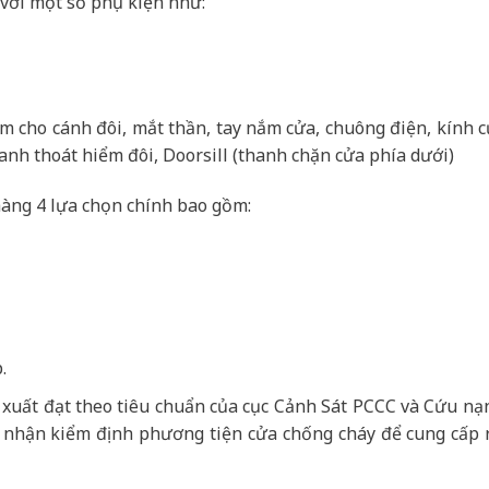
với một số phụ kiện như:
âm cho cánh đôi, mắt thần, tay nắm cửa, chuông điện, kính 
anh thoát hiểm đôi, Doorsill (thanh chặn cửa phía dưới)
àng 4 lựa chọn chính bao gồm:
.
 xuất đạt theo tiêu chuẩn của cục Cảnh Sát PCCC và Cứu nạ
 nhận kiểm định phương tiện cửa chống cháy để cung cấp r