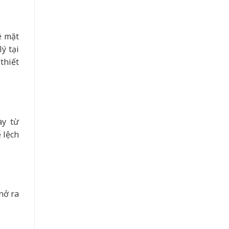
ề mặt
ý tại
thiết
ày từ
 lệch
nở ra