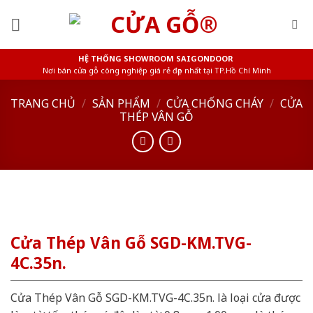
Skip
to
content
HỆ THỐNG SHOWROOM SAIGONDOOR
Nơi bán cửa gỗ công nghiệp giá rẻ đẹp nhất tại TP.Hồ Chí Minh
TRANG CHỦ
/
SẢN PHẨM
/
CỬA CHỐNG CHÁY
/
CỬA
THÉP VÂN GỖ
Cửa Thép Vân Gỗ SGD-KM.TVG-
4C.35n.
Cửa Thép Vân Gỗ SGD-KM.TVG-4C.35n. là loại cửa được