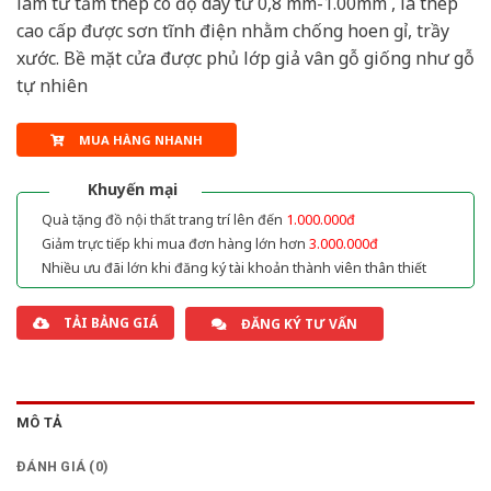
làm từ tấm thép có độ dày từ 0,8 mm-1.00mm , là thép
cao cấp được sơn tĩnh điện nhằm chống hoen gỉ, trầy
xước. Bề mặt cửa được phủ lớp giả vân gỗ giống như gỗ
tự nhiên
MUA HÀNG NHANH
Khuyến mại
Quà tặng đồ nội thất trang trí lên đến
1.000.000đ
Giảm trực tiếp khi mua đơn hàng lớn hơn
3.000.000đ
Nhiều ưu đãi lớn khi đăng ký tài khoản thành viên thân thiết
TẢI BẢNG GIÁ
ĐĂNG KÝ TƯ VẤN
MÔ TẢ
ĐÁNH GIÁ (0)