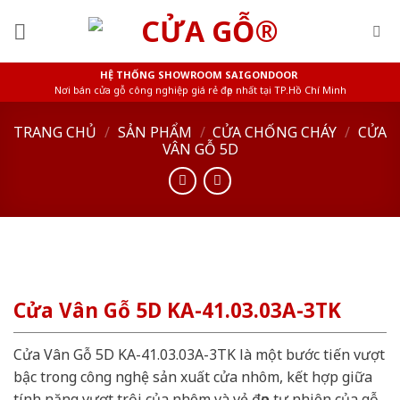
Skip
to
content
HỆ THỐNG SHOWROOM SAIGONDOOR
Nơi bán cửa gỗ công nghiệp giá rẻ đẹp nhất tại TP.Hồ Chí Minh
TRANG CHỦ
/
SẢN PHẨM
/
CỬA CHỐNG CHÁY
/
CỬA
VÂN GỖ 5D
Cửa Vân Gỗ 5D KA-41.03.03A-3TK
Cửa Vân Gỗ 5D KA-41.03.03A-3TK là một bước tiến vượt
bậc trong công nghệ sản xuất cửa nhôm, kết hợp giữa
tính năng vượt trội của nhôm và vẻ đẹp tự nhiên của gỗ.