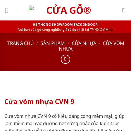
Skip
to
content
HỆ THỐNG SHOWROOM SAIGONDOOR
Nơi bán cửa gỗ công nghiệp giá rẻ đẹp nhất tại TP.Hồ Chí Minh
TRANG CHỦ
/
SẢN PHẨM
/
CỬA NHỰA
/
CỬA VÒM
NHỰA
Cửa vòm nhựa CVN 9
Cửa vòm nhựa CVN 9 có kiểu dáng cong mềm mại, giúp
làm mềm mại các đường nét cứng nhắc của kiến trúc
hiện đại. Vân gỗ tự nhiên được áp dụng lên bề mặt cửa