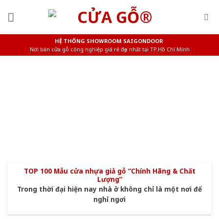
Skip
to
content
HỆ THỐNG SHOWROOM SAIGONDOOR
Nơi bán cửa gỗ công nghiệp giá rẻ đẹp nhất tại TP.Hồ Chí Minh
CỬA NHỰA VÂN GỖ
TOP 100 Mẫu cửa nhựa giả gỗ “Chính Hãng & Chất
Lượng”
Trong thời đại hiện nay nhà ở không chỉ là một nơi để
nghỉ ngơi