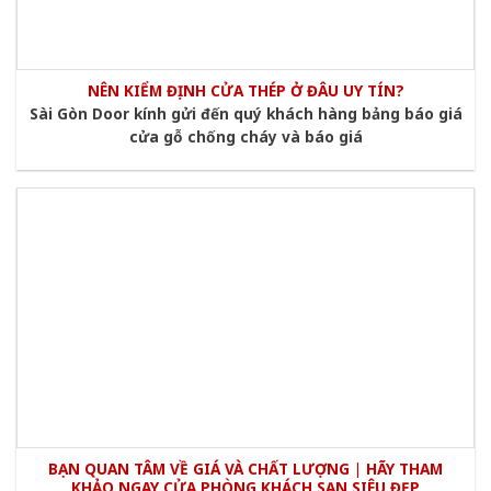
NÊN KIỂM ĐỊNH CỬA THÉP Ở ĐÂU UY TÍN?
Sài Gòn Door kính gửi đến quý khách hàng bảng báo giá
cửa gỗ chống cháy và báo giá
BẠN QUAN TÂM VỀ GIÁ VÀ CHẤT LƯỢNG | HÃY THAM
KHẢO NGAY CỬA PHÒNG KHÁCH SẠN SIÊU ĐẸP