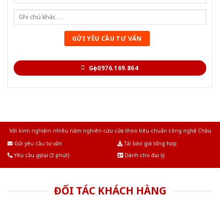
Gọi 0976.169.864
Với kinh nghiệm nhiêu năm nghiên cứu cửa theo tiêu chuẩn công nghệ Châu
Âu.Chúng tôi tự tin là nhà sản xuất & cung cấp hàng đầu tại Việt Nam!
Gửi yêu cầu tư vấn
Tải báo giá tổng hợp
Yêu cầu gọi lại (3 phút)
Dành cho đại lý
ĐỐI TÁC KHÁCH HÀNG