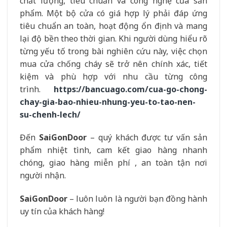
chất lượng, tiêu chuẩn và công nghệ của sản
phẩm. Một bộ cửa có giá hợp lý phải đáp ứng
tiêu chuẩn an toàn, hoạt động ổn định và mang
lại độ bền theo thời gian. Khi người dùng hiểu rõ
từng yếu tố trong bài nghiên cứu này, việc chọn
mua cửa chống cháy sẽ trở nên chính xác, tiết
kiệm và phù hợp với nhu cầu từng công
trình.
https://bancuago.com/cua-go-chong-
chay-gia-bao-nhieu-nhung-yeu-to-tao-nen-
su-chenh-lech/
Đến
SaiGonDoor
– quý khách được tư vấn sản
phẩm nhiệt tình, cam kết giao hàng nhanh
chóng, giao hàng miễn phí , an toàn tận nơi
người nhận.
SaiGonDoor
– luôn luôn là người bạn đồng hành
uy tín của khách hàng!