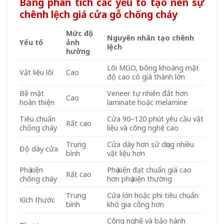
Bảng phân tích các yếu tố tạo nên sự
chênh lệch giá cửa gỗ chống cháy
Mức độ
Nguyên nhân tạo chênh
Yếu tố
ảnh
lệch
hưởng
Lõi MGO, bông khoáng mật
Vật liệu lõi
Cao
độ cao có giá thành lớn
Bề mặt
Veneer tự nhiên đắt hơn
Cao
hoàn thiện
laminate hoặc melamine
Tiêu chuẩn
Cửa 90–120 phút yêu cầu vật
Rất cao
chống cháy
liệu và công nghệ cao
Trung
Cửa dày hơn sử dụng nhiều
Độ dày cửa
bình
vật liệu hơn
Phụ kiện
Phụ kiện đạt chuẩn giá cao
Rất cao
chống cháy
hơn phụ kiện thường
Trung
Cửa lớn hoặc phi tiêu chuẩn
Kích thước
bình
khó gia công hơn
Công nghệ và bảo hành