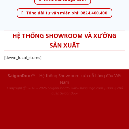
Tổng đài tư vấn miễn phí: 0824.400.400
HỆ THỐNG SHOWROOM VÀ XƯỞNG
SẢN XUẤT
[devvn_local_stores]
SaigonDoor™
- Hệ thống Showroom cửa gỗ hàng đầu Việt
Nam
Copyright ⓒ 2016 – 2026 SaigonDoor™ - www.bancuago.com | Đơn vị chủ
quản SaigonDoor