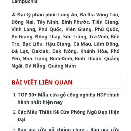
Campuchia
⛳️ Đại lý phân phối: Long An, Bà Rịa Vũng Tàu,
Đồng Nai, Tây Ninh, Bình Phước, Tiền Giang,
Vĩnh Long, Phú Quốc, Kiên Giang, Phú Quốc,
An Giang, Đồng Tháp, Sóc Trăng, Trà Vinh, Bến
Tre, Bạc Liêu, Hậu Giang, Cà Mau, Lâm Đồng,
Đà Lạt, Daklak, Dak Nông, Khánh Hòa, Phú
Yên, Nha Trang, Bình Định, Bình Thuận, Quảng
Ngãi, Đà Nẵng, Quảng Nam
BÀI VIẾT LIÊN QUAN
TOP 30+ Mẫu cửa gỗ công nghiệp HDF thịnh
hành nhất hiện nay
Các Mẫu Thiết Kế Cửa Phòng Ngủ Đẹp Hiện
Đại
Báo giá cửa gỗ chống cháy – Báo giá cửa