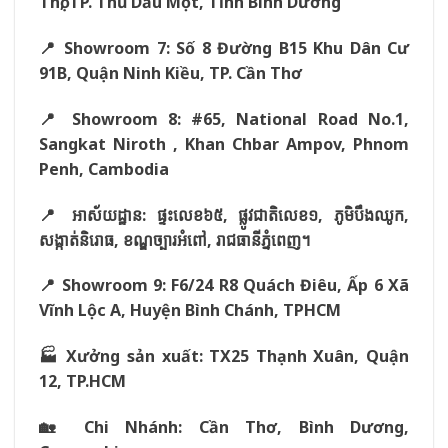
Thọ, TP. Thủ Dầu Một, Tỉnh Bình Dương
📍 Showroom 7: Số 8 Đường B15 Khu Dân Cư
91B, Quận Ninh Kiều, TP. Cần Thơ
📍 Showroom 8: #65, National Road No.1,
Sangkat Niroth , Khan Chbar Ampov, Phnom
Penh, Cambodia
📍
អាស័យដ្ឋាន:
ផ្ទះលេខ៦៥,
ផ្លូវជាតិលេខ១,
ភូមិបឹងឈូក,
សង្កាត់និរោធ,
ខណ្ឌច្បារអំពៅ,
រាជធានីភ្នំពេញ។
📍 Showroom 9: F6/24 R8 Quách Điêu, Ấp 6 Xã
Vĩnh Lộc A, Huyện Bình Chánh, TPHCM
🏭 Xưởng sản xuất: TX25 Thạnh Xuân, Quận
12, TP.HCM
🏡 Chi Nhánh: Cần Thơ, Bình Dương,