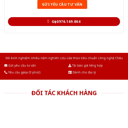
Gọi 0976.169.864
Với kinh nghiệm nhiêu năm nghiên cứu cửa theo tiêu chuẩn công nghệ Châu
Âu.Chúng tôi tự tin là nhà sản xuất & cung cấp hàng đầu tại Việt Nam!
Gửi yêu cầu tư vấn
Tải báo giá tổng hợp
Yêu cầu gọi lại (3 phút)
Dành cho đại lý
ĐỐI TÁC KHÁCH HÀNG