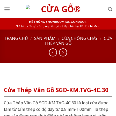
Skip
to
content
HỆ THỐNG SHOWROOM SAIGONDOOR
Nơi bán cửa gỗ công nghiệp giá rẻ đẹp nhất tại TP.Hồ Chí Minh
TRANG CHỦ
/
SẢN PHẨM
/
CỬA CHỐNG CHÁY
/
CỬA
THÉP VÂN GỖ
Cửa Thép Vân Gỗ SGD-KM.TVG-4C.30
Cửa Thép Vân Gỗ SGD-KM.TVG-4C.30 là loại cửa được
làm từ tấm thép có độ dày từ 0,8 mm-1.00mm , là thép
cao cấp được sơn tĩnh điện nhằm chống hoen gỉ, trầy