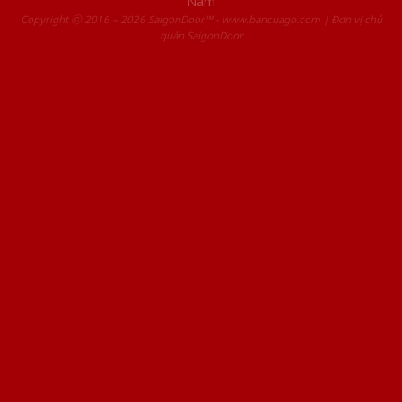
Nam
Copyright ⓒ 2016 – 2026 SaigonDoor™ - www.bancuago.com | Đơn vị chủ
quản SaigonDoor