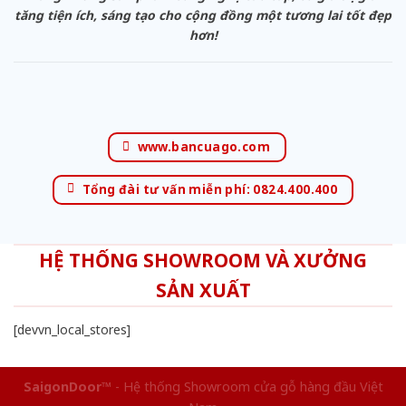
tăng tiện ích, sáng tạo cho cộng đồng một tương lai tốt đẹp
hơn!
www.bancuago.com
Tổng đài tư vấn miễn phí: 0824.400.400
HỆ THỐNG SHOWROOM VÀ XƯỞNG
SẢN XUẤT
[devvn_local_stores]
SaigonDoor™
- Hệ thống Showroom cửa gỗ hàng đầu Việt