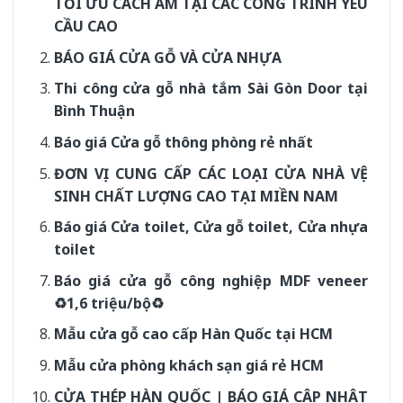
TỐI ƯU CÁCH ÂM TẠI CÁC CÔNG TRÌNH YÊU
CẦU CAO
BÁO GIÁ CỬA GỖ VÀ CỬA NHỰA
Thi công cửa gỗ nhà tắm Sài Gòn Door tại
Bình Thuận
Báo giá Cửa gỗ thông phòng rẻ nhất
ĐƠN VỊ CUNG CẤP CÁC LOẠI CỬA NHÀ VỆ
SINH CHẤT LƯỢNG CAO TẠI MIỀN NAM
Báo giá Cửa toilet, Cửa gỗ toilet, Cửa nhựa
toilet
Báo giá cửa gỗ công nghiệp MDF veneer
♻️1,6 triệu/bộ♻️
Mẫu cửa gỗ cao cấp Hàn Quốc tại HCM
Mẫu cửa phòng khách sạn giá rẻ HCM
CỬA THÉP HÀN QUỐC | BÁO GIÁ CẬP NHẬT