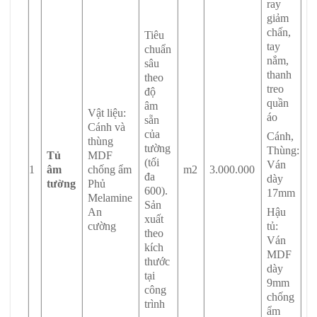
ray
giảm
chấn,
Tiêu
tay
chuẩn
nắm,
sâu
thanh
theo
treo
độ
quần
âm
Vật liệu:
áo
sẵn
Cánh và
của
Cánh,
thùng
tường
Thùng:
Tủ
MDF
(tối
Ván
1
âm
chống ẩm
m2
3.000.000
đa
dày
tường
Phủ
600).
17mm
Melamine
Sản
An
Hậu
xuất
cường
tủ:
theo
Ván
kích
MDF
thước
dày
tại
9mm
công
chống
trình
ẩm